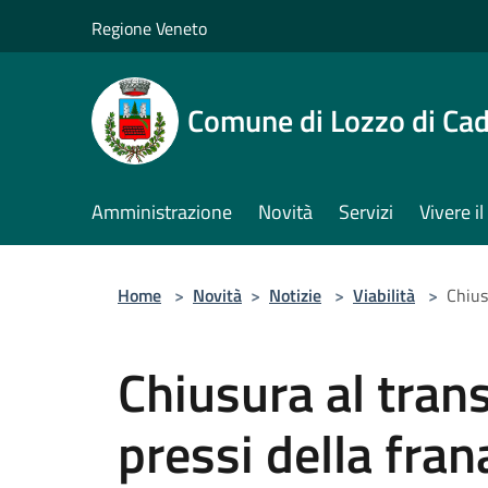
Salta al contenuto principale
Regione Veneto
Comune di Lozzo di Ca
Amministrazione
Novità
Servizi
Vivere 
Home
>
Novità
>
Notizie
>
Viabilità
>
Chius
Chiusura al tran
pressi della fran