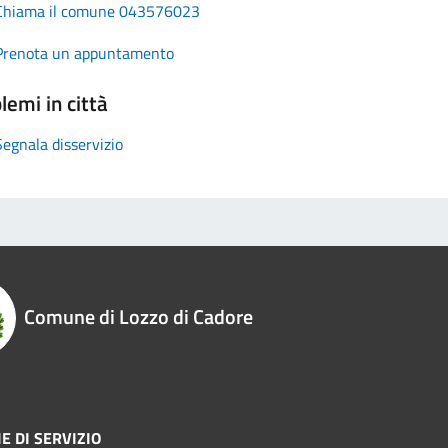
Chiama il comune 043576023
Prenota un appuntamento
lemi in città
Segnala disservizio
Comune di Lozzo di Cadore
E DI SERVIZIO