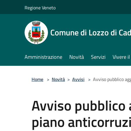
Salta al contenuto principale
Regione Veneto
Comune di Lozzo di Ca
Amministrazione
Novità
Servizi
Vivere 
Home
>
Novità
>
Avvisi
>
Avviso pubblico a
Avviso pubblico
piano anticorru