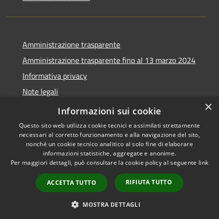
Amministrazione trasparente
Amministrazione trasparente fino al 13 marzo 2024
Informativa privacy
Note legali
×
Dichiarazione di accessibilità
Informazioni sui cookie
Questo sito web utilizza cookie tecnici e assimilati strettamente
necessari al corretto funzionamento e alla navigazione del sito,
nonché un cookie tecnico analitico al solo fine di elaborare
informazioni statistiche, aggregate e anonime.
RSS
Copyright © 2026 • Comune di
Per maggiori dettagli, può consultare la cookie policy al seguente
link
Accessibilità
Lozzo di Cadore • Powered by
Privacy
Municipium
Accesso
•
RIFIUTA TUTTO
ACCETTA TUTTO
Cookie
redazione
Mappa del sito
MOSTRA DETTAGLI