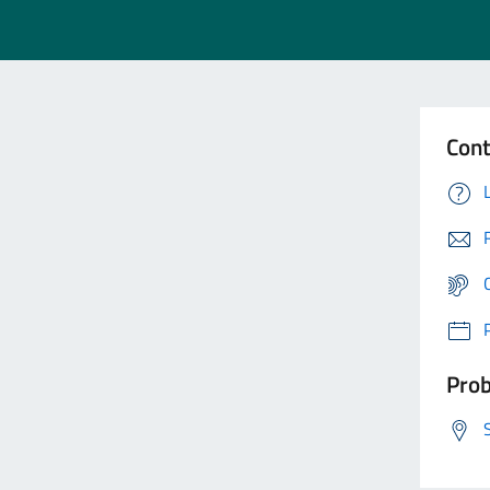
Cont
Prob