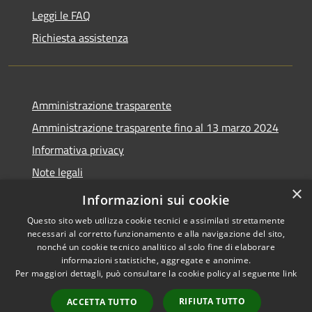
Leggi le FAQ
Richiesta assistenza
Amministrazione trasparente
Amministrazione trasparente fino al 13 marzo 2024
Informativa privacy
Note legali
×
Dichiarazione di accessibilità
Informazioni sui cookie
Questo sito web utilizza cookie tecnici e assimilati strettamente
necessari al corretto funzionamento e alla navigazione del sito,
nonché un cookie tecnico analitico al solo fine di elaborare
informazioni statistiche, aggregate e anonime.
RSS
Copyright © 2026 • Comune di
Per maggiori dettagli, può consultare la cookie policy al seguente
link
Accessibilità
Lozzo di Cadore • Powered by
Privacy
Municipium
Accesso
•
RIFIUTA TUTTO
ACCETTA TUTTO