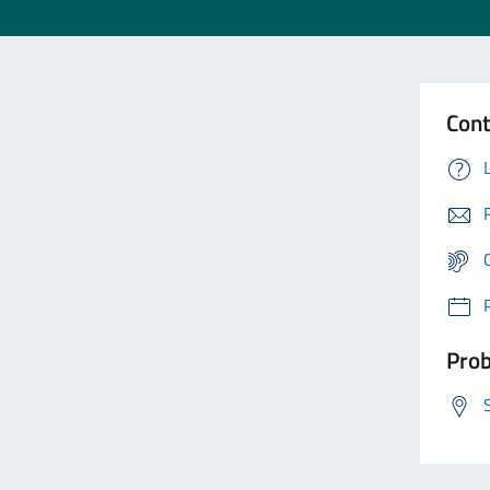
Cont
Prob