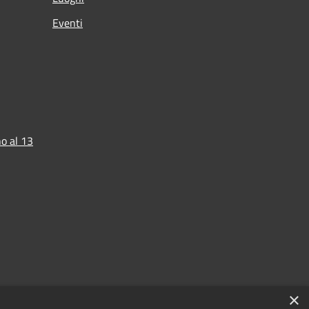
Eventi
o al 13
×