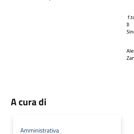
f.t
Il
Si
Ale
Zan
A cura di
Amministrativa